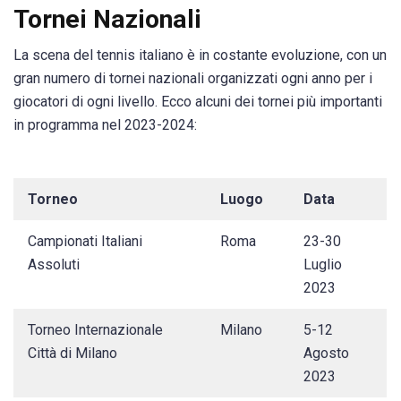
Tornei Nazionali
La scena del tennis italiano è in costante evoluzione, con un
gran numero di tornei nazionali organizzati ogni anno per i
giocatori di ogni livello. Ecco alcuni dei tornei più importanti
in programma nel 2023-2024:
Torneo
Luogo
Data
Campionati Italiani
Roma
23-30
Assoluti
Luglio
2023
Torneo Internazionale
Milano
5-12
Città di Milano
Agosto
2023