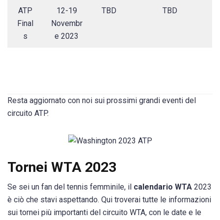
ATP
12-19
TBD
TBD
Final
Novembr
s
e 2023
Resta aggiornato con noi sui prossimi grandi eventi del
circuito ATP.
Tornei WTA 2023
Se sei un fan del tennis femminile, il
calendario WTA
2023
è ciò che stavi aspettando. Qui troverai tutte le informazioni
sui tornei più importanti del circuito WTA, con le date e le