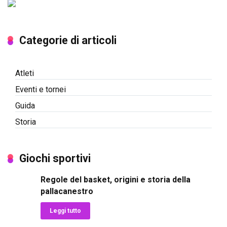
Categorie di articoli
Atleti
Eventi e tornei
Guida
Storia
Giochi sportivi
Regole del basket, origini e storia della
pallacanestro
Leggi tutto