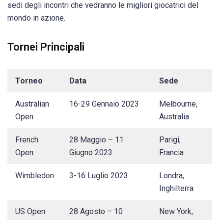
sedi degli incontri che vedranno le migliori giocatrici del
mondo in azione.
Tornei Principali
Torneo
Data
Sede
Australian
16-29 Gennaio 2023
Melbourne,
Open
Australia
French
28 Maggio – 11
Parigi,
Open
Giugno 2023
Francia
Wimbledon
3-16 Luglio 2023
Londra,
Inghilterra
US Open
28 Agosto – 10
New York,