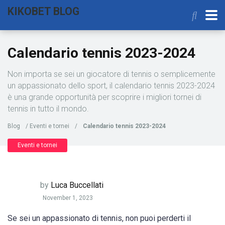
KIKOBET BLOG
Calendario tennis 2023-2024
Non importa se sei un giocatore di tennis o semplicemente
un appassionato dello sport, il calendario tennis 2023-2024
è una grande opportunità per scoprire i migliori tornei di
tennis in tutto il mondo.
Blog
/
Eventi e tornei
/
Calendario tennis 2023-2024
Eventi e tornei
by
Luca Buccellati
November 1, 2023
Se sei un appassionato di tennis, non puoi perderti il