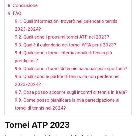
8.
Conclusione
9.
FAQ
9.1.
Quali informazioni troverò nel calendario tennis
2023-2024?
9.2.
Quali sono i prossimi tornei ATP nel 2023?
9.3.
Qual è il calendario dei tornei WTA per il 2023?
9.4.
Quali sono i tornei internazionali di tennis più
prestigiosi?
9.5.
Quali sono i tornei di tennis nazionali più importanti?
9.6.
Quali sono le partite di tennis da non perdere nel
2023-2024?
9.7.
Cosa posso scoprire sugli incontri di tennis in Italia?
9.8.
Come posso pianificare la mia partecipazione ai
tornei di tennis nel 2024?
Tornei ATP 2023