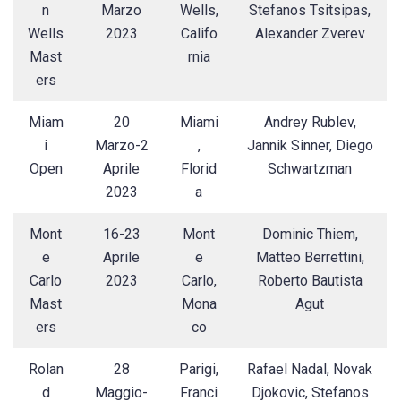
n
Marzo
Wells,
Stefanos Tsitsipas,
Wells
2023
Califo
Alexander Zverev
Mast
rnia
ers
Miam
20
Miami
Andrey Rublev,
i
Marzo-2
,
Jannik Sinner, Diego
Open
Aprile
Florid
Schwartzman
2023
a
Mont
16-23
Mont
Dominic Thiem,
e
Aprile
e
Matteo Berrettini,
Carlo
2023
Carlo,
Roberto Bautista
Mast
Mona
Agut
ers
co
Rolan
28
Parigi,
Rafael Nadal, Novak
d
Maggio-
Franci
Djokovic, Stefanos