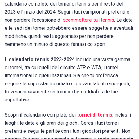
calendario completo dei tornei di tennis per il resto del
2023 e l’inizio del 2024. Segui i tuoi campionati preferiti e
non perdere l’occasione di
scommettere sul tennis
. Le date
e le sedi dei tornei potrebbero essere soggette a eventuali
modifiche, quindi resta aggiornato per non perdere
nemmeno un minuto di questo fantastico sport.
Il
calendario tennis 2023-2024
include una vasta gamma
di tornei, tra cui quelli del circuito ATP e WTA, i tornei
internazionali e quelli nazionali. Sia che tu preferisca
seguire le superstar mondiali o i giovani talenti emergenti,
troverai sicuramente un torneo che soddisferà le tue
aspettative.
Scopri il calendario completo dei
tornei di tennis
, inclusi i
luoghi, le date e gli orari dei giochi. Cerca i tuoi tornei
preferiti e segui le partite con i tuoi giocatori preferiti. Non