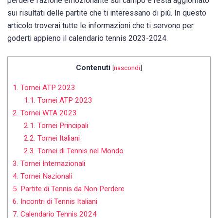
perdere l’azione emozionante sul campo e resta aggiornato
sui risultati delle partite che ti interessano di più. In questo
articolo troverai tutte le informazioni che ti servono per
goderti appieno il calendario tennis 2023-2024.
Contenuti
[
nascondi
]
1.
Tornei ATP 2023
1.1.
Tornei ATP 2023
2.
Tornei WTA 2023
2.1.
Tornei Principali
2.2.
Tornei Italiani
2.3.
Tornei di Tennis nel Mondo
3.
Tornei Internazionali
4.
Tornei Nazionali
5.
Partite di Tennis da Non Perdere
6.
Incontri di Tennis Italiani
7.
Calendario Tennis 2024