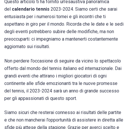
Questo articolo ti ha fornito un’esaustiva panoramica
del
calendario tennis
2023-2024. Siamo certi che sarai
entusiasta per i numerosi tornei e gli incontri che ti
aspettano in giro per il mondo. Ricorda che le date e le sedi
degli eventi potrebbero subire delle modifiche, ma non
preoccuparti: ci impegniamo a mantenerti costantemente
aggiornato sui risultati.
Non perdere l’occasione di seguire da vicino lo spettacolo
offerto dal mondo del tennis italiano ed internazionale. Dai
grandi eventi che attirano i migliori giocatori di ogni
continente alle sfide emozionanti tra le nuove promesse
del tennis, il 2023-2024 sarà un anno di grande successo
per gli appassionati di questo sport.
Siamo sicuri che resterai connesso ai risultati delle partite
e che non mancherai l’opportunità di assistere in diretta alle
sfide più attese della stagione. Grazie per averci scelto e