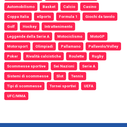
Automobilismo
Basket
Calcio
Casino
Coppa Italia
eSports
Formula 1
Giochi da tavolo
Golf
Hockey
Intrattenimento
Leggende della Serie A
Motociclismo
MotoGP
Motorsport
Olimpiadi
Pallamano
Pallavolo/Volley
Poker
Rivalità calcistiche
Roulette
Rugby
Scommesse sportive
Sei Nazioni
Serie A
Sistemi di scommesse
Slot
Tennis
Tipi di scommesse
Tornei sportivi
UEFA
UFC/MMA