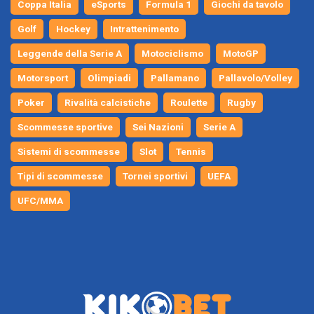
Coppa Italia
eSports
Formula 1
Giochi da tavolo
Golf
Hockey
Intrattenimento
Leggende della Serie A
Motociclismo
MotoGP
Motorsport
Olimpiadi
Pallamano
Pallavolo/Volley
Poker
Rivalità calcistiche
Roulette
Rugby
Scommesse sportive
Sei Nazioni
Serie A
Sistemi di scommesse
Slot
Tennis
Tipi di scommesse
Tornei sportivi
UEFA
UFC/MMA