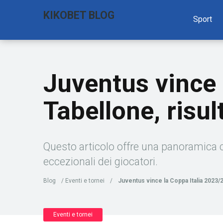
KIKOBET BLOG
Sport
Juventus vince 
Tabellone, risul
Questo articolo offre una panoramica co
eccezionali dei giocatori.
Blog
/
Eventi e tornei
/
Juventus vince la Coppa Italia 2023/20
Eventi e tornei