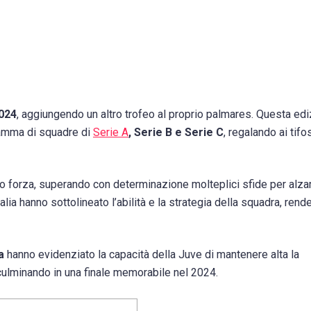
2024
, aggiungendo un altro trofeo al proprio palmares. Questa ed
gamma di squadre di
Serie A
, Serie B e Serie C
, regalando ai tifo
ro forza, superando con determinazione molteplici sfide per alzar
Italia hanno sottolineato l’abilità e la strategia della squadra, ren
ia
hanno evidenziato la capacità della Juve di mantenere alta la
 culminando in una finale memorabile nel 2024.