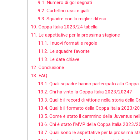
9.1.
Numero di gol segnati
9.2.
Cartellini rossi e gialli
9.3.
Squadre con la miglior difesa
10.
Coppa Italia 2023/24 tabella
11.
Le aspettative per la prossima stagione
11.1.
I nuovi formati e regole
11.2.
Le squadre favorite
11.3.
Le date chiave
12.
Conclusione
13.
FAQ
13.1.
Quali squadre hanno partecipato alla Coppa
13.2.
Chi ha vinto la Coppa Italia 2023/2024?
13.3.
Qual è il record di vittorie nella storia della C
13.4.
Qual è il formato della Coppa Italia 2023/2
13.5.
Come è stato il cammino della Juventus nel
13.6.
Chi è stato l’MVP della Coppa Italia 2023/
13.7.
Quali sono le aspettative per la prossima sta