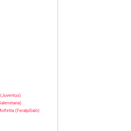
(Juventus)
alernitana)
olfetta (FeralpiSalò)