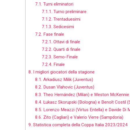
7.1.
Turni eliminatori
7.1.1.
Turno preliminare
7.1.2.
Trentaduesimi
7.1.3.
Sedicesimi
7.2.
Fase finale
7.2.1.
Ottavi di finale
7.2.2.
Quarti di finale
7.2.3.
Semo-Finale
7.2.4.
Finale
8.
I migliori giocatori della stagione
8.1.
Arkadiusz Milik (Juventus)
8.2.
Dusan Vlahovic (Juventus)
8.3.
Theo Hernández (Milan) e Weston McKennie 
8.4.
Łukasz Skorupski (Bologna) e Benoît Costil (S
8.5.
Lorenzo Meazzi (Virtus Entella) e Davide Di M
8.6.
Zito (Cagliari) e Valerio Verre (Sampdoria)
9.
Statistica completa della Coppa Italia 2023/2024