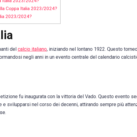
pa Italia 2023/2024?
alla Coppa Italia 2023/2024?
Italia 2023/2024?
lia
nanti del
calcio italiano
, iniziando nel lontano 1922. Questo torneo
formandosi negli anni in un evento centrale del calendario calcist
petizione fu inaugurata con la vittoria del Vado. Questo evento s
re e svilupparsi nel corso dei decenni, attirando sempre più atte
se.