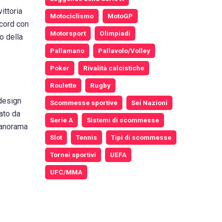
ittoria
Motociclismo
MotoGP
ecord con
Motorsport
Olimpiadi
o della
Pallamano
Pallavolo/Volley
Poker
Rivalità calcistiche
Roulette
Rugby
 design
Scommesse sportive
Sei Nazioni
rato da
Serie A
Sistemi di scommesse
panorama
Slot
Tennis
Tipi di scommesse
Tornei sportivi
UEFA
UFC/MMA