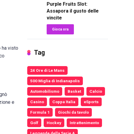
Purple Fruits Slot:
Assapora il gusto delle
vincite
Gioca ora
 ha visto
Tag
ico
24 Ore di Le Mans
500 Miglia di Indianapolis
Automobilismo
Basket
Calcio
egnò
nzione e
Casino
Coppa Italia
eSports
Formula 1
Giochi da tavolo
Golf
Hockey
Intrattenimento
Leggende della Serie A