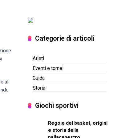
Categorie di articoli
izione
Atleti
si
Eventi e tornei
Guida
e al
Storia
dendo
Giochi sportivi
Regole del basket, origini
e storia della
pallacanestro