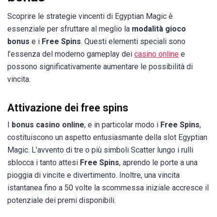
Scoprire le strategie vincenti di Egyptian Magic è
essenziale per sfruttare al meglio la
modalità gioco
bonus
e i
Free Spins
. Questi elementi speciali sono
l’essenza del moderno gameplay dei
casino online
e
possono significativamente aumentare le possibilità di
vincita.
Attivazione dei free spins
I
bonus casino online
, e in particolar modo i
Free Spins
,
costituiscono un aspetto entusiasmante della slot Egyptian
Magic. L’avvento di tre o più simboli Scatter lungo i rulli
sblocca i tanto attesi
Free Spins
, aprendo le porte a una
pioggia di vincite e divertimento. Inoltre, una vincita
istantanea fino a 50 volte la scommessa iniziale accresce il
potenziale dei premi disponibili.