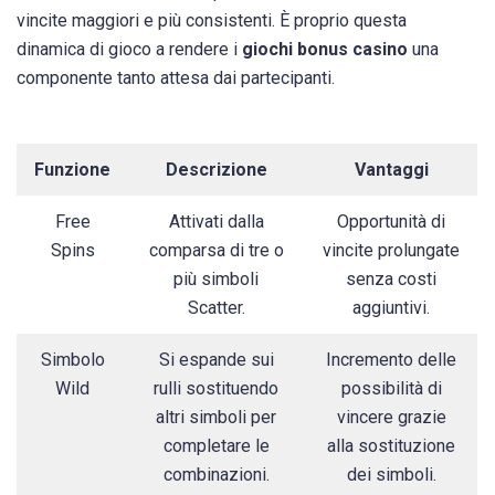
vincite maggiori e più consistenti. È proprio questa
dinamica di gioco a rendere i
giochi bonus casino
una
componente tanto attesa dai partecipanti.
Funzione
Descrizione
Vantaggi
Free
Attivati dalla
Opportunità di
Spins
comparsa di tre o
vincite prolungate
più simboli
senza costi
Scatter.
aggiuntivi.
Simbolo
Si espande sui
Incremento delle
Wild
rulli sostituendo
possibilità di
altri simboli per
vincere grazie
completare le
alla sostituzione
combinazioni.
dei simboli.