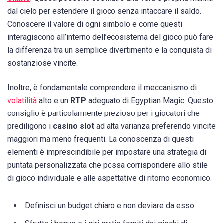
dal cielo per estendere il gioco senza intaccare il saldo.
Conoscere il valore di ogni simbolo e come questi
interagiscono all’interno dell’ecosistema del gioco può fare
la differenza tra un semplice divertimento e la conquista di
sostanziose vincite.
Inoltre, è fondamentale comprendere il meccanismo di
volatilità
alto e un
RTP
adeguato di Egyptian Magic. Questo
consiglio è particolarmente prezioso per i giocatori che
prediligono i
casino slot
ad alta varianza preferendo vincite
maggiori ma meno frequenti. La conoscenza di questi
elementi è imprescindibile per impostare una strategia di
puntata personalizzata che possa corrispondere allo stile
di gioco individuale e alle aspettative di ritorno economico.
Definisci un budget chiaro e non deviare da esso.