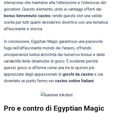
interazione che mantiene alta l’attenzione e l’interesse del
giocatore. Questo elemento, unito ai vantaggi offerti dai
bonus benvenuto casino
, rende questa slot una valida
scelta per tutti quanti desiderino divertirsi con una tematica
affascinante e storica.
In conclusione, Egyptian Magic garantisce una piacevole
fuga nell’affascinante mondo dei faraoni, offrendo
un’esperienza ludica arricchita dai numerosi bonus e dalla
variabilità delle dinamiche di gioco. È evidente perché
questo gioco si afferma come una tra le opzioni più
apprezzate dagli appassionati di
giochi da casino
e sia
diventato un punto fermo nei
casino online Italiani
.
Pro e contro di Egyptian Magic