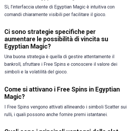
Sì, l’interfaccia utente di Egyptian Magic è intuitiva con
comandi chiaramente visibili per facilitare il gioco.
Ci sono strategie specifiche per
aumentare le possibilità di vincita su
Egyptian Magic?
Una buona strategia è quella di gestire attentamente il
bankroll, sfruttare i Free Spins e conoscere il valore dei
simboli e la volatilità del gioco.
Come si attivano i Free Spins in Egyptian
Magic?
I Free Spins vengono attivati allineando i simboli Scatter sui
rulli, i quali possono anche fornire premi istantanei.