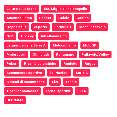
24 Ore di Le Mans
500 Miglia di Indianapolis
Automobilismo
Basket
Calcio
Casino
Coppa Italia
eSports
Formula 1
Giochi da tavolo
Golf
Hockey
Intrattenimento
Leggende della Serie A
Motociclismo
MotoGP
Motorsport
Olimpiadi
Pallamano
Pallavolo/Volley
Poker
Rivalità calcistiche
Roulette
Rugby
Scommesse sportive
Sei Nazioni
Serie A
Sistemi di scommesse
Slot
Tennis
Tipi di scommesse
Tornei sportivi
UEFA
UFC/MMA