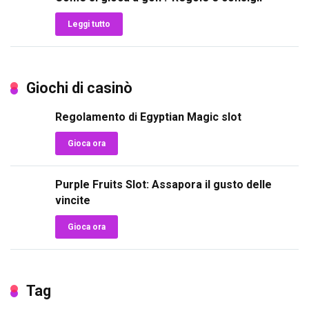
Leggi tutto
Giochi di casinò
Regolamento di Egyptian Magic slot
Gioca ora
Purple Fruits Slot: Assapora il gusto delle
vincite
Gioca ora
Tag