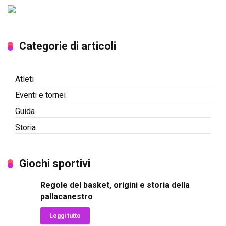
Categorie di articoli
Atleti
Eventi e tornei
Guida
Storia
Giochi sportivi
Regole del basket, origini e storia della
pallacanestro
Leggi tutto