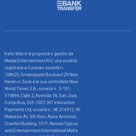
Il sito Web è di proprietà e gestito da
Media Entertainment N.V., una società
registrata a Curacao, società n.:
108625, Emancipatie Boulvard 29 New
Haven e-Zone e le sue controllate New
World Times S.A., società n.: 3-101-
519894, Calle 2, Avenida 18, San Jose,
Costa Rica, 555-1007, INT Interactive
Payments Ltd, società n.: HE 214312, 95
Makarios Av. 5th floor, Ayios Antonios,
Charitini Building, 1071, Nicosia Cyprus
and Entertainment International Malta