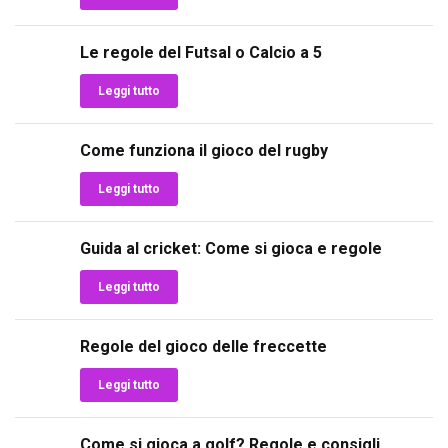
Le regole del Futsal o Calcio a 5
Leggi tutto
Come funziona il gioco del rugby
Leggi tutto
Guida al cricket: Come si gioca e regole
Leggi tutto
Regole del gioco delle freccette
Leggi tutto
Come si gioca a golf? Regole e consigli