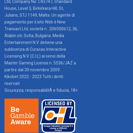
Ltd, Company No: C43747, Standard
House, Level 3, Birkirkara Hill, St,
Julians, STJ 1149, Malta. Un agente di
pagamento per il sito Web è New
Transact Ltd, società n.: 206500612, 36,
Alabin str, Sofia, Bulgaria. Media
Entertainment N.V. detiene una
sublicenza di Curacao Interactive
Licensing N.V. (C.I.L) ai sensi della
Master Gaming License n. 5536/JAZ a
partire dal 30 novembre 2009.
Kikobet 2022 - 2023 Tutti i diritti
riservati
Sicurezza, responsabilitÃ e fiducia, 18+