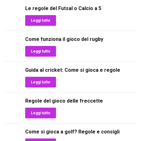
Le regole del Futsal o Calcio a 5
Leggi tutto
Come funziona il gioco del rugby
Leggi tutto
Guida al cricket: Come si gioca e regole
Leggi tutto
Regole del gioco delle freccette
Leggi tutto
Come si gioca a golf? Regole e consigli