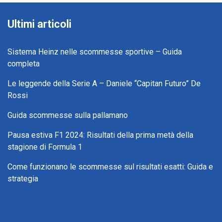
Ultimi articoli
Sistema Heinz nelle scommesse sportive – Guida
completa
Le leggende della Serie A – Daniele “Capitan Futuro” De
Rossi
Guida scommesse sulla pallamano
Pausa estiva F1 2024: Risultati della prima metà della
stagione di Formula 1
Come funzionano le scommesse sul risultati esatti: Guida e
strategia