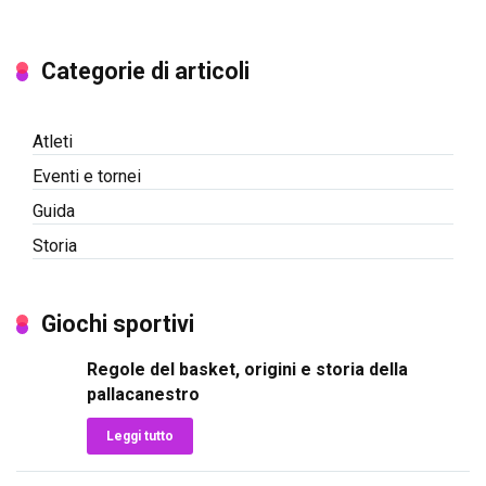
Categorie di articoli
Atleti
Eventi e tornei
Guida
Storia
Giochi sportivi
Regole del basket, origini e storia della
pallacanestro
Leggi tutto