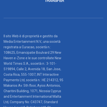
Il sito Web è di proprietà e gestito da
Media Entertainment N.V., una società
registrata a Curacao, società n.:
108625, Emancipatie Boulvard 29 New
Haven e-Zone e le sue controllate New
World Times S.A., società n.: 3-101-
519894, Calle 2, Avenida 18, San Jose,
Costa Rica, 555-1007, INT Interactive
Payments Ltd, società n.: HE 214312, 95
Makarios Av. 5th floor, Ayios Antonios,
Charitini Building, 1071, Nicosia Cyprus
and Entertainment International Malta
Ltd, Company No: C43747, Standard