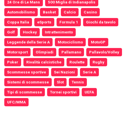
24 Ore di Le Mans
500 Miglia di Indianapolis
Automobilismo
Basket
Calcio
Casino
Coppa Italia
eSports
Formula 1
Giochi da tavolo
Golf
Hockey
Intrattenimento
Leggende della Serie A
Motociclismo
MotoGP
Motorsport
Olimpiadi
Pallamano
Pallavolo/Volley
Poker
Rivalità calcistiche
Roulette
Rugby
Scommesse sportive
Sei Nazioni
Serie A
Sistemi di scommesse
Slot
Tennis
Tipi di scommesse
Tornei sportivi
UEFA
UFC/MMA