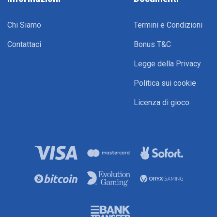
Chi Siamo
Termini e Condizioni
Contattaci
Bonus T&C
Legge della Privacy
Politica sui cookie
Licenza di gioco