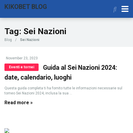
KIKOBET BLOG
Tag:
Sei Nazioni
Blog
/
Sei Nazioni
November 23, 2023
Guida al Sei Nazioni 2024:
Eventi e tornei
date, calendario, luoghi
Questa guida completa ti ha fornito tutte le informazioni necessarie sul
torneo Sei Nazioni 2024, inclusa la sua ...
Read more »