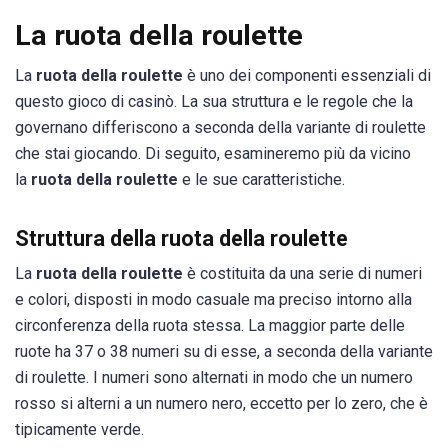
La ruota della roulette
La
ruota della roulette
è uno dei componenti essenziali di
questo gioco di casinò. La sua struttura e le regole che la
governano differiscono a seconda della variante di roulette
che stai giocando. Di seguito, esamineremo più da vicino
la
ruota della roulette
e le sue caratteristiche.
Struttura della ruota della roulette
La
ruota della roulette
è costituita da una serie di numeri
e colori, disposti in modo casuale ma preciso intorno alla
circonferenza della ruota stessa. La maggior parte delle
ruote ha 37 o 38 numeri su di esse, a seconda della variante
di roulette. I numeri sono alternati in modo che un numero
rosso si alterni a un numero nero, eccetto per lo zero, che è
tipicamente verde.