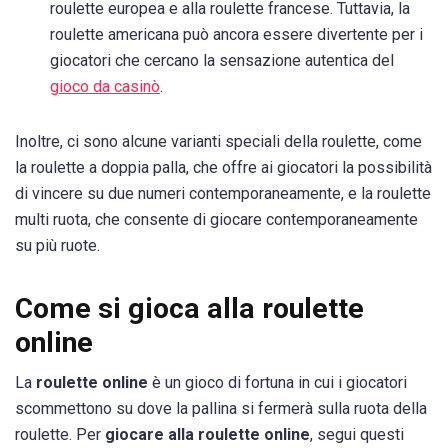
roulette europea e alla roulette francese. Tuttavia, la
roulette americana può ancora essere divertente per i
giocatori che cercano la sensazione autentica del
gioco da casinò
.
Inoltre, ci sono alcune varianti speciali della roulette, come
la roulette a doppia palla, che offre ai giocatori la possibilità
di vincere su due numeri contemporaneamente, e la roulette
multi ruota, che consente di giocare contemporaneamente
su più ruote.
Come si gioca alla roulette
online
La
roulette online
è un gioco di fortuna in cui i giocatori
scommettono su dove la pallina si fermerà sulla ruota della
roulette. Per
giocare alla roulette online
, segui questi