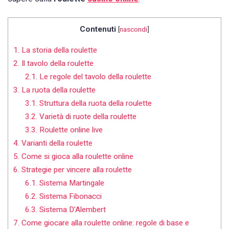
Contenuti
[
nascondi
]
1.
La storia della roulette
2.
Il tavolo della roulette
2.1.
Le regole del tavolo della roulette
3.
La ruota della roulette
3.1.
Struttura della ruota della roulette
3.2.
Varietà di ruote della roulette
3.3.
Roulette online live
4.
Varianti della roulette
5.
Come si gioca alla roulette online
6.
Strategie per vincere alla roulette
6.1.
Sistema Martingale
6.2.
Sistema Fibonacci
6.3.
Sistema D’Alembert
7.
Come giocare alla roulette online: regole di base e