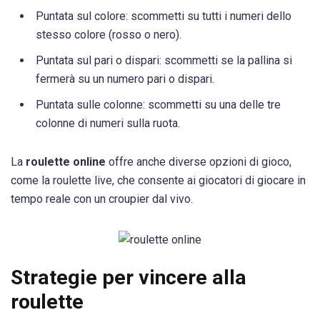
Puntata sul colore: scommetti su tutti i numeri dello
stesso colore (rosso o nero).
Puntata sul pari o dispari: scommetti se la pallina si
fermerà su un numero pari o dispari.
Puntata sulle colonne: scommetti su una delle tre
colonne di numeri sulla ruota.
La
roulette online
offre anche diverse opzioni di gioco,
come la roulette live, che consente ai giocatori di giocare in
tempo reale con un croupier dal vivo.
Strategie per vincere alla
roulette