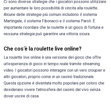
Ci sono diverse strategie che i giocatori possono utilizzare
per aumentare le loro possibilità di vincita alla roulette.
Alcune delle strategie più comuni includono il sistema
Martingale, il sistema Fibonacci e il sistema Paroli. È
importante ricordare che la roulette è un gioco di fortuna e
nessuna strategia può garantire una vittoria sicura.
Che cos’è la roulette live online?
La roulette live online è una versione del gioco che offre
un’esperienza di gioco in tempo reale tramite streaming
video. I giocatori possono interagire con un vero croupier e
altri giocatori, proprio come in un casinò tradizionale.
Questa opzione è diventata molto popolare per coloro che
desiderano vivere l’atmosfera del casinò dal vivo senza
dover uscire di casa.