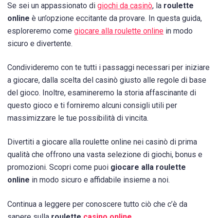
Se sei un appassionato di
giochi da casinò
, la
roulette
online
è un’opzione eccitante da provare. In questa guida,
esploreremo come
giocare alla roulette online
in modo
sicuro e divertente.
Condivideremo con te tutti i passaggi necessari per iniziare
a giocare, dalla scelta del casinò giusto alle regole di base
del gioco. Inoltre, esamineremo la storia affascinante di
questo gioco e ti forniremo alcuni consigli utili per
massimizzare le tue possibilità di vincita.
Divertiti a giocare alla roulette online nei casinò di prima
qualità che offrono una vasta selezione di giochi, bonus e
promozioni. Scopri come puoi
giocare alla roulette
online
in modo sicuro e affidabile insieme a noi.
Continua a leggere per conoscere tutto ciò che c’è da
sapere sulla
roulette
casino online
.