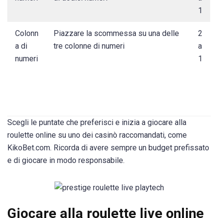
1
Colonn
Piazzare la scommessa su una delle
2
a di
tre colonne di numeri
a
numeri
1
Scegli le puntate che preferisci e inizia a giocare alla
roulette online su uno dei casinò raccomandati, come
KikoBet.com. Ricorda di avere sempre un budget prefissato
e di giocare in modo responsabile.
Giocare alla roulette live online