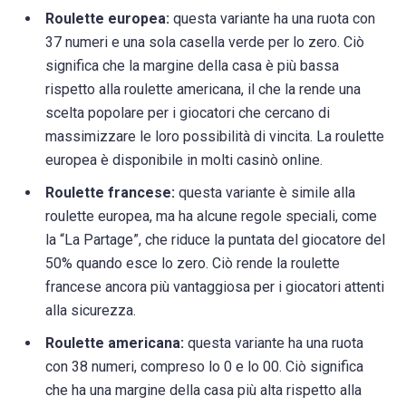
Roulette europea:
questa variante ha una ruota con
37 numeri e una sola casella verde per lo zero. Ciò
significa che la margine della casa è più bassa
rispetto alla roulette americana, il che la rende una
scelta popolare per i giocatori che cercano di
massimizzare le loro possibilità di vincita. La roulette
europea è disponibile in molti casinò online.
Roulette francese:
questa variante è simile alla
roulette europea, ma ha alcune regole speciali, come
la “La Partage”, che riduce la puntata del giocatore del
50% quando esce lo zero. Ciò rende la roulette
francese ancora più vantaggiosa per i giocatori attenti
alla sicurezza.
Roulette americana:
questa variante ha una ruota
con 38 numeri, compreso lo 0 e lo 00. Ciò significa
che ha una margine della casa più alta rispetto alla