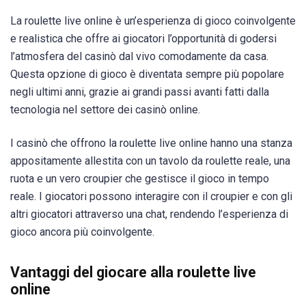
La roulette live online è un’esperienza di gioco coinvolgente
e realistica che offre ai giocatori l’opportunità di godersi
l’atmosfera del casinò dal vivo comodamente da casa.
Questa opzione di gioco è diventata sempre più popolare
negli ultimi anni, grazie ai grandi passi avanti fatti dalla
tecnologia nel settore dei casinò online.
I casinò che offrono la roulette live online hanno una stanza
appositamente allestita con un tavolo da roulette reale, una
ruota e un vero croupier che gestisce il gioco in tempo
reale. I giocatori possono interagire con il croupier e con gli
altri giocatori attraverso una chat, rendendo l’esperienza di
gioco ancora più coinvolgente.
Vantaggi del giocare alla roulette live
online