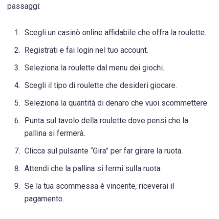
passaggi:
Scegli un casinò online affidabile che offra la roulette.
Registrati e fai login nel tuo account.
Seleziona la roulette dal menu dei giochi.
Scegli il tipo di roulette che desideri giocare.
Seleziona la quantità di denaro che vuoi scommettere.
Punta sul tavolo della roulette dove pensi che la
pallina si fermerà.
Clicca sul pulsante “Gira” per far girare la ruota.
Attendi che la pallina si fermi sulla ruota.
Se la tua scommessa è vincente, riceverai il
pagamento.