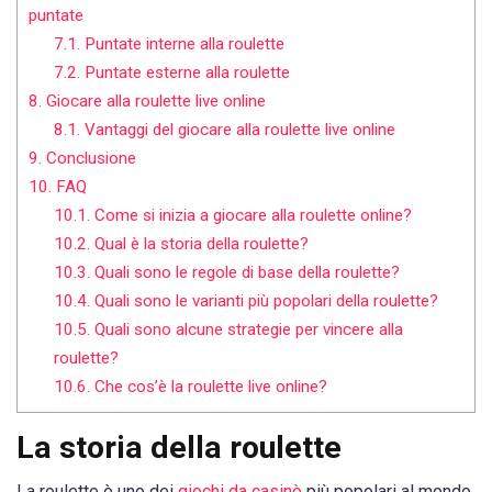
puntate
7.1.
Puntate interne alla roulette
7.2.
Puntate esterne alla roulette
8.
Giocare alla roulette live online
8.1.
Vantaggi del giocare alla roulette live online
9.
Conclusione
10.
FAQ
10.1.
Come si inizia a giocare alla roulette online?
10.2.
Qual è la storia della roulette?
10.3.
Quali sono le regole di base della roulette?
10.4.
Quali sono le varianti più popolari della roulette?
10.5.
Quali sono alcune strategie per vincere alla
roulette?
10.6.
Che cos’è la roulette live online?
La storia della roulette
La roulette è uno dei
giochi da casinò
più popolari al mondo